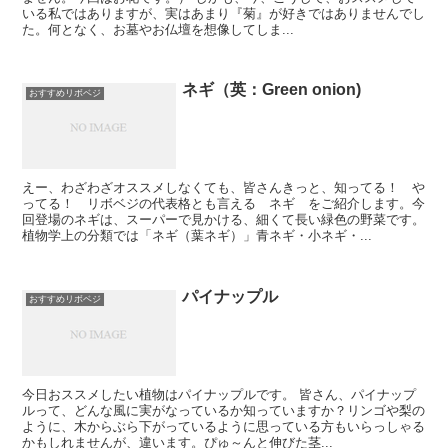
いる私ではありますが、実はあまり『菊』が好きではありませんでし
た。何となく、お墓やお仏壇を想像してしま...
ネギ（英：Green onion)
おすすめリボベジ
えー、わざわざオススメしなくても、皆さんきっと、知ってる！ や
ってる！ リボベジの代表格とも言える ネギ をご紹介します。今
回登場のネギは、スーパーで見かける、細くて長い緑色の野菜です。
植物学上の分類では「ネギ（葉ネギ）」青ネギ・小ネギ・...
パイナップル
おすすめリボベジ
今日おススメしたい植物はパイナップルです。 皆さん、パイナップ
ルって、どんな風に実がなっているか知っていますか？リンゴや梨の
ように、木からぶら下がっているように思っている方もいらっしゃる
かもしれませんが、違います。ぴゅ～んと伸びた茎...