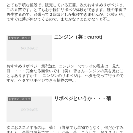
とても手頃な値段で、販売している豆苗。次のおすすめリボベジは、
この豆苗です。とてもお手軽にリボベジ体験ができます。種の栄養で
再生するので、頑張って２回ほどしか収穫できませんが、水替えだけ
ですぐに芽が伸びてくるので、まだかな？まだかな？と不...
ニンジン（英：carrot)
おすすめリボベジ
おすすめリボベジ 第3位は、ニンジン です♪ その理由は 見た
目 ・・・完全なる面食いです（笑） 皆さんニンジンの葉を見たこ
とはありますか？ ニンジンのリボベジは、ヘタを使って行うので
すが、ヘタでリボベジできる植物の中...
リボベジというか・・・菊
おすすめリボベジ
次におススメするのは、菊！ （野菜でも果物でもなく、何だかすみ
ません。今回はお花です。） しかも、今、こうして、おススメして