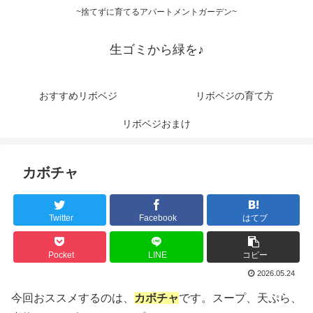
~捨てずに育てるアパートメントガーデン~
生ゴミから緑を♪
おすすめリボベジ
リボベジの育て方
リボベジおまけ
カボチャ
Twitter
Facebook
はてブ
Pocket
LINE
コピー
2026.05.24
今回おススメするのは、
カボチャ
です。スープ、天ぷら、